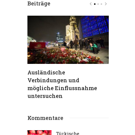
Beiträge
hs
Ausländische
TKG verur
Verbindungen und
Terrorans
ein
mögliche Einflussnahme
aufs Schä
 (95) –
untersuchen
Traum“
Kommentare
Türkische