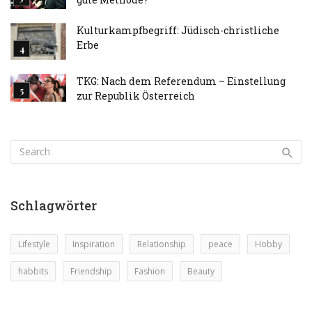
Kulturkampfbegriff: Jüdisch-christliche
Erbe
TKG: Nach dem Referendum – Einstellung
zur Republik Österreich
Schlagwörter
Lifestyle
Inspiration
Relationship
peace
Hobby
habbits
Friendship
Fashion
Beauty