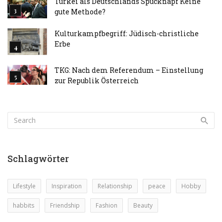
Türkei als Deutschlands Spucknapf Keine
gute Methode?
Kulturkampfbegriff: Jüdisch-christliche
Erbe
TKG: Nach dem Referendum – Einstellung
zur Republik Österreich
Schlagwörter
Lifestyle
Inspiration
Relationship
peace
Hobby
habbits
Friendship
Fashion
Beauty