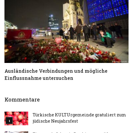
Ausländische Verbindungen und mögliche
T
Einflussnahme untersuchen
a
Kommentare
Türkische KULTUrgemeinde gratuliert zum
jüdische Neujahrsfest