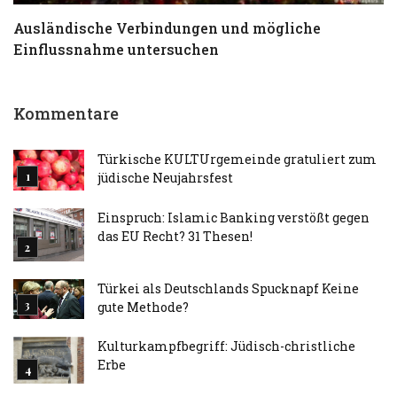
Ausländische Verbindungen und mögliche
T
Einflussnahme untersuchen
a
Kommentare
Türkische KULTUrgemeinde gratuliert zum
jüdische Neujahrsfest
Einspruch: Islamic Banking verstößt gegen
das EU Recht? 31 Thesen!
Türkei als Deutschlands Spucknapf Keine
gute Methode?
Kulturkampfbegriff: Jüdisch-christliche
Erbe