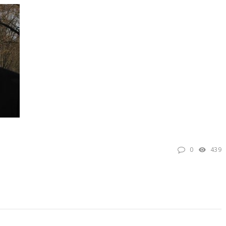
TKG verurteilt den
Eine Liebe über sec
Terroranschlag in Berlin
Jahrzehnte: Eine
aufs Schärfste
Wienerin (85) und 
türkischer Diplomat
„Das Leben ist ein 
0
439