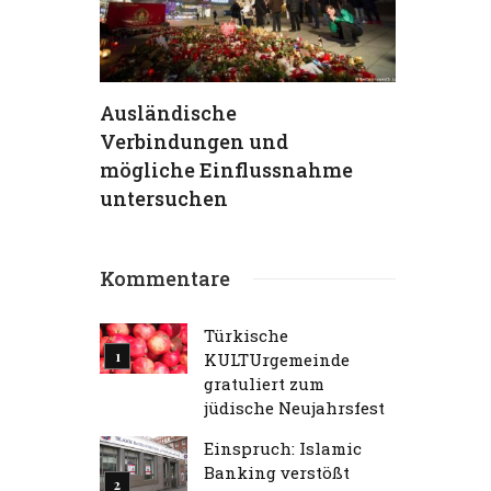
hs
Ausländische
TKG verur
Verbindungen und
Terrorans
ein
mögliche Einflussnahme
aufs Schä
 (95) –
untersuchen
Traum“
Kommentare
Türkische
KULTUrgemeinde
gratuliert zum
jüdische Neujahrsfest
Einspruch: Islamic
Banking verstößt