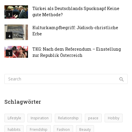
Türkei als Deutschlands Spucknapf Keine
gute Methode?
Kulturkampfbegriff: Jüdisch-christliche
Erbe
TKG: Nach dem Referendum – Einstellung
zur Republik Österreich
Schlagwörter
Lifestyle
Inspiration
Relationship
peace
Hobby
habbits
Friendship
Fashion
Beauty