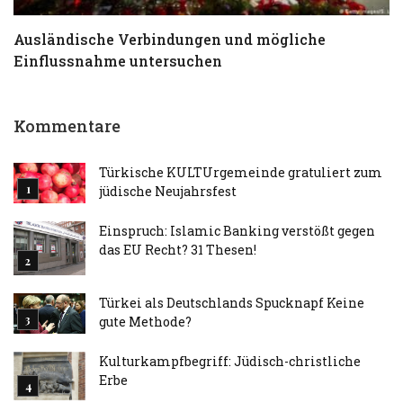
Ausländische Verbindungen und mögliche
T
Einflussnahme untersuchen
a
Kommentare
Türkische KULTUrgemeinde gratuliert zum
jüdische Neujahrsfest
Einspruch: Islamic Banking verstößt gegen
das EU Recht? 31 Thesen!
Türkei als Deutschlands Spucknapf Keine
gute Methode?
Kulturkampfbegriff: Jüdisch-christliche
Erbe