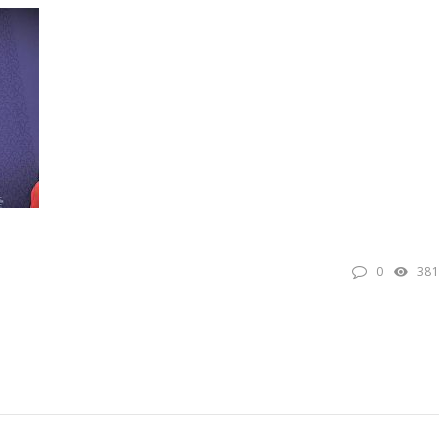
TKG verurteilt den
Eine Liebe über sec
Terroranschlag in Berlin
Jahrzehnte: Eine
aufs Schärfste
Wienerin (85) und 
türkischer Diplomat
„Das Leben ist ein 
0
381