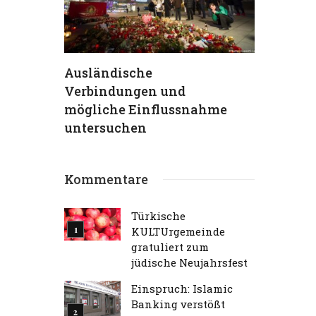
hs
Ausländische
TKG verur
Verbindungen und
Terrorans
ein
mögliche Einflussnahme
aufs Schä
 (95) –
untersuchen
Traum“
Kommentare
Türkische
KULTUrgemeinde
gratuliert zum
jüdische Neujahrsfest
Einspruch: Islamic
Banking verstößt