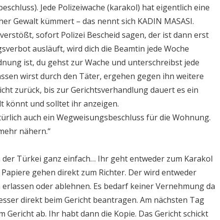
eschluss). Jede Polizeiwache (karakol) hat eigentlich eine
cher Gewalt kümmert – das nennt sich KADIN MASASI.
rstößt, sofort Polizei Bescheid sagen, der ist dann erst
verbot ausläuft, wird dich die Beamtin jede Woche
dnung ist, du gehst zur Wache und unterschreibst jede
ssen wirst durch den Täter, ergehen gegen ihn weitere
ht zurück, bis zur Gerichtsverhandlung dauert es ein
könnt und solltet ihr anzeigen.
türlich auch ein Wegweisungsbeschluss für die Wohnung.
 mehr nähern.“
in der Türkei ganz einfach… Ihr geht entweder zum Karakol
 Papiere gehen direkt zum Richter. Der wird entweder
n erlassen oder ablehnen. Es bedarf keiner Vernehmung da
 besser direkt beim Gericht beantragen. Am nächsten Tag
im Gericht ab. Ihr habt dann die Kopie. Das Gericht schickt