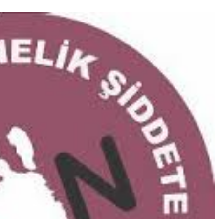
TKG verurteilt den
Eine Liebe über sec
Terroranschlag in Berlin
Jahrzehnte: Eine
aufs Schärfste
Wienerin (85) und 
türkischer Diplomat
„Das Leben ist ein 