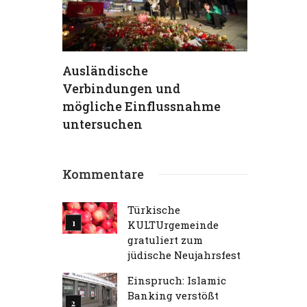
hs
Ausländische
TKG verur
Verbindungen und
Terrorans
ein
mögliche Einflussnahme
aufs Schä
 (95) –
untersuchen
Traum“
Kommentare
Türkische
KULTUrgemeinde
gratuliert zum
jüdische Neujahrsfest
Einspruch: Islamic
Banking verstößt