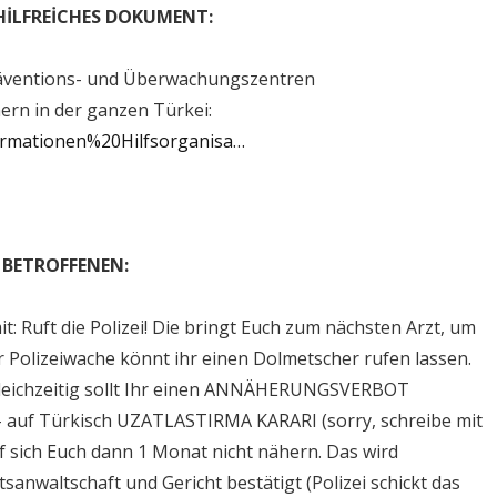
HİLFREİCHES DOKUMENT:
räventions- und Überwachungszentren
rn in der ganzen Türkei:
formationen%20Hilfsorganisa…
 BETROFFENEN:
: Ruft die Polizei! Die bringt Euch zum nächsten Arzt, um
r Polizeiwache könnt ihr einen Dolmetscher rufen lassen.
leichzeitig sollt Ihr einen ANNÄHERUNGSVERBOT
– auf Türkisch UZATLASTIRMA KARARI (sorry, schreibe mit
f sich Euch dann 1 Monat nicht nähern. Das wird
sanwaltschaft und Gericht bestätigt (Polizei schickt das