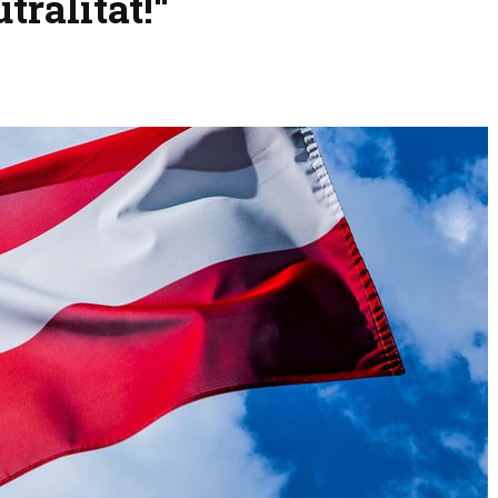
ralität!“
TKG verurteilt den
Eine Liebe über sec
Terroranschlag in Berlin
Jahrzehnte: Eine
aufs Schärfste
Wienerin (85) und 
türkischer Diplomat
„Das Leben ist ein 