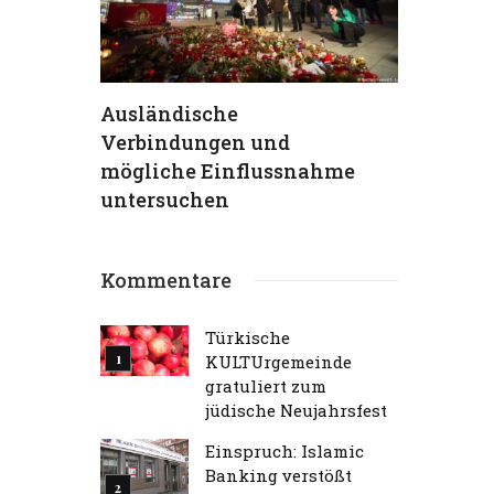
hs
Ausländische
TKG verur
Verbindungen und
Terrorans
ein
mögliche Einflussnahme
aufs Schä
 (95) –
untersuchen
Traum“
Kommentare
Türkische
KULTUrgemeinde
gratuliert zum
jüdische Neujahrsfest
Einspruch: Islamic
Banking verstößt