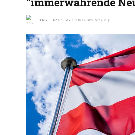
“immerwährende Neut
TKG
SAMSTAG, 26 OKTOBER 2024, 8:41