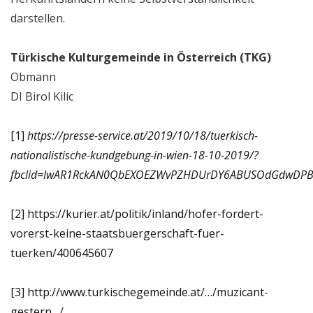
darstellen.
Türkische Kulturgemeinde in Österreich (TKG)
Obmann
DI Birol Kilic
[1]
https://presse-service.at/2019/10/18/tuerkisch-
nationalistische-kundgebung-in-wien-18-10-2019/?
fbclid=IwAR1RckAN0QbEXOEZWvPZHDUrDY6ABUSOdGdwDP
[2]
https://kurier.at/politik/inland/hofer-fordert-
vorerst-keine-staatsbuergerschaft-fuer-
tuerken/400645607
[3]
http://www.turkischegemeinde.at/…/muzicant-
gestern…/