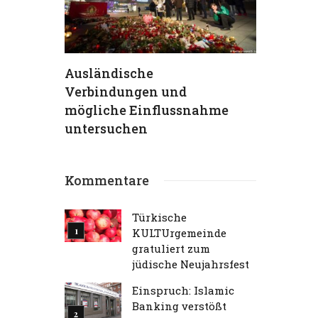
hs
Ausländische
TKG verur
Verbindungen und
Terrorans
ein
mögliche Einflussnahme
aufs Schä
 (95) –
untersuchen
Traum“
Kommentare
Türkische
KULTUrgemeinde
gratuliert zum
jüdische Neujahrsfest
Einspruch: Islamic
Banking verstößt