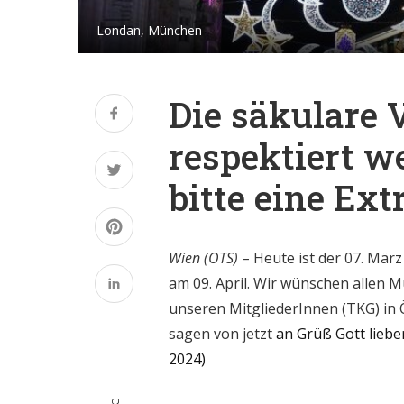
Londan, München
Die säkulare 
respektiert w
bitte eine Ext
Wien (OTS)
– Heute ist der 07. Mär
am 09. April. Wir wünschen allen 
unseren MitgliederInnen (TKG) in
sagen von jetzt
an Grüß Gott lieb
2024)