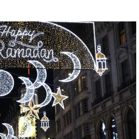
TKG verurteilt den
Eine Liebe über sec
Terroranschlag in Berlin
Jahrzehnte: Eine
aufs Schärfste
Wienerin (85) und 
türkischer Diplomat
„Das Leben ist ein 