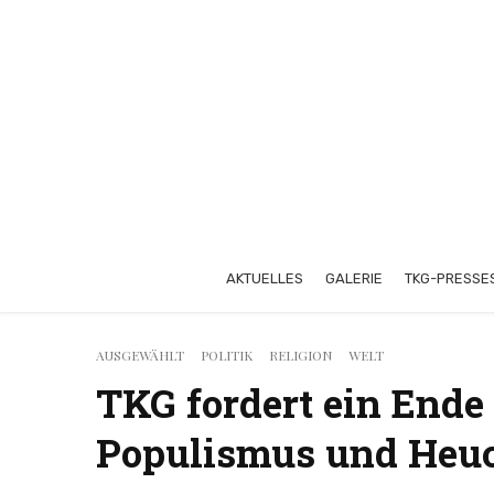
AKTUELLES
GALERIE
TKG-PRESSE
AUSGEWÄHLT
POLITIK
RELIGION
WELT
TKG fordert ein End
Populismus und Heuc