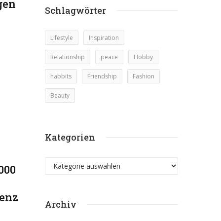
gen
Schlagwörter
Lifestyle
Inspiration
Relationship
peace
Hobby
habbits
Friendship
Fashion
Beauty
Kategorien
Kategorien
000
renz
Archiv