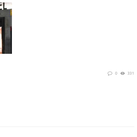
TKG verurteilt den
Eine Liebe über sec
Terroranschlag in Berlin
Jahrzehnte: Eine
aufs Schärfste
Wienerin (85) und 
türkischer Diplomat
„Das Leben ist ein 
0
331