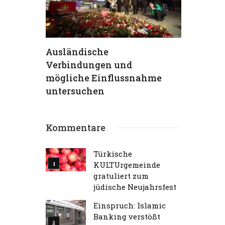
hs
Ausländische
TKG verur
Verbindungen und
Terrorans
ein
mögliche Einflussnahme
aufs Schä
 (95) –
untersuchen
Traum“
Kommentare
Türkische
KULTUrgemeinde
gratuliert zum
jüdische Neujahrsfest
Einspruch: Islamic
Banking verstößt