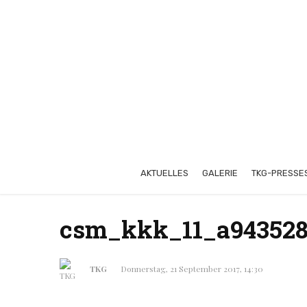
AKTUELLES
GALERIE
TKG-PRESSE
csm_kkk_11_a943528
TKG
Donnerstag, 21 September 2017, 14:30